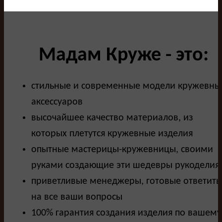
Мадам Круже - это:
стильные и современные модели кружевны
аксессуаров
высочайшее качество материалов, из
которых плетутся кружевные изделия
опытные мастерицы-кружевницы, своими
руками создающие эти шедевры рукоделия
приветливые менеджеры, готовые ответить
на все ваши вопросы
100% гарантия создания изделия по вашему