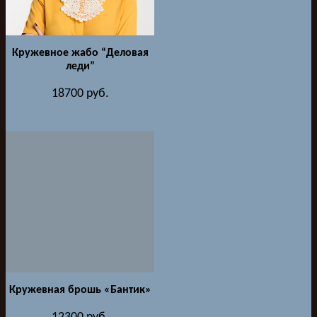
Кружевное жабо “Деловая
леди”
18700
руб.
Кружевная брошь «Бантик»