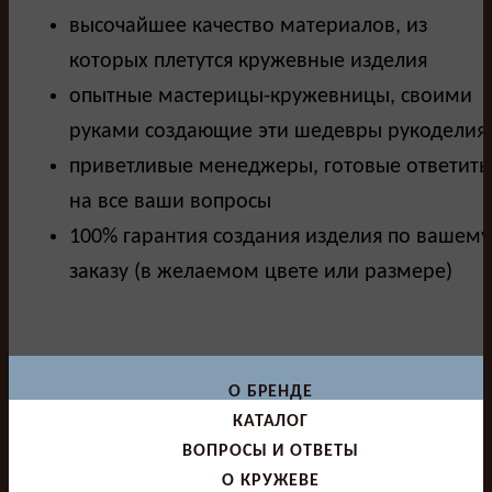
высочайшее качество материалов, из
которых плетутся кружевные изделия
опытные мастерицы-кружевницы, своими
руками создающие эти шедевры рукоделия
приветливые менеджеры, готовые ответить
на все ваши вопросы
100% гарантия создания изделия по вашему
заказу (в желаемом цвете или размере)
О БРЕНДЕ
КАТАЛОГ
ВОПРОСЫ И ОТВЕТЫ
О КРУЖЕВЕ