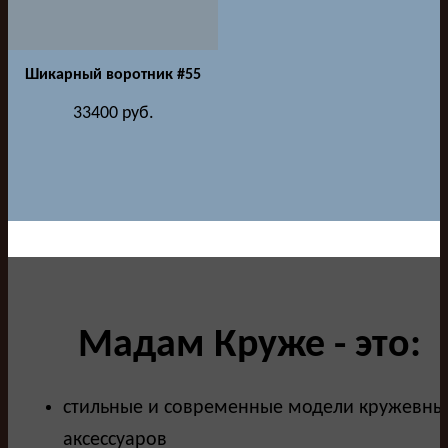
Шикарный воротник #55
33400
руб.
Мадам Круже - это:
стильные и современные модели кружевны
аксессуаров