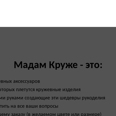
Мадам Круже - это:
вных аксессуаров
оторых плетутся кружевные изделия
ми руками создающие эти шедевры рукоделия
тить на все ваши вопросы
шему заказу (в желаемом цвете или размере)