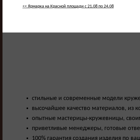
<< Ярмарка на Красной площади с 21.08 по 24.08
стильные и современные модели круже
высочайшее качество материалов, из к
опытные мастерицы-кружевницы, свои
приветливые менеджеры, готовые отве
100% гарантия создания изделия по ва