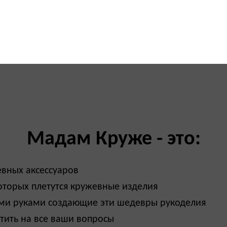
Мадам Круже - это:
вных аксессуаров
оторых плетутся кружевные изделия
ми руками создающие эти шедевры рукоделия
тить на все ваши вопросы