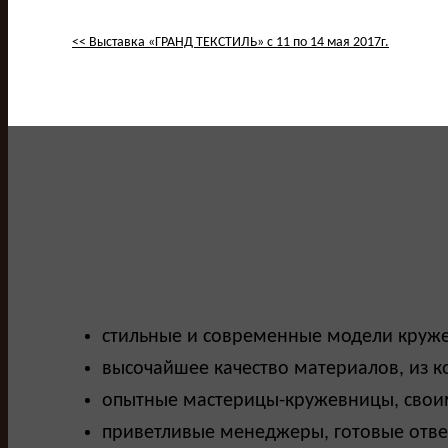
<< Выставка «ГРАНД ТЕКСТИЛЬ» с 11 по 14 мая 2017г.
стильные и современные модели круже
высочайшее качество материалов, из к
опытные мастерицы-кружевницы, свои
приветливые менеджеры, готовые отве