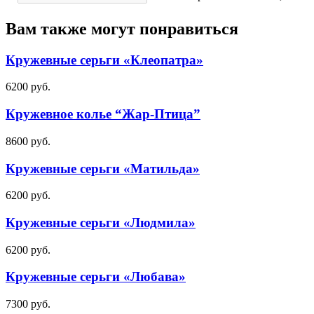
Вам также могут понравиться
Кружевные серьги «Клеопатра»
6200
руб.
Кружевное колье “Жар-Птица”
8600
руб.
Кружевные серьги «Матильда»
6200
руб.
Кружевные серьги «Людмила»
6200
руб.
Кружевные серьги «Любава»
7300
руб.