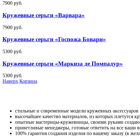
7900
руб.
Кружевные серьги «Варвара»
7900
руб.
Кружевные серьги «Госпожа Бовари»
5300
руб.
Кружевные серьги «Маркиза де Помпадур»
5300
руб.
Наверх
Корзина
стильные и современные модели кружевных аксессуаров
высочайшее качество материалов, из которых плетутся к
опытные мастерицы-кружевницы, своими руками создаю
приветливые менеджеры, готовые ответить на все ваши 
100% гарантия создания изделия по вашему заказу (в жел