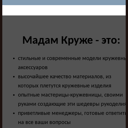
Мадам Круже - это:
стильные и современные модели кружевны
аксессуаров
высочайшее качество материалов, из
которых плетутся кружевные изделия
опытные мастерицы-кружевницы, своими
руками создающие эти шедевры рукоделия
приветливые менеджеры, готовые ответить
на все ваши вопросы