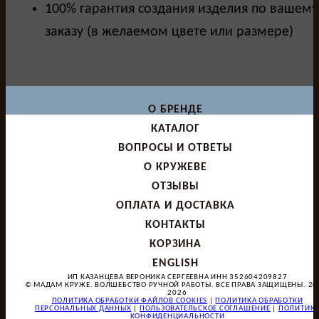
100% гарантия создания изделия по вашему
заказу (в желаемом цвете или размере)
О БРЕНДЕ
КАТАЛОГ
ВОПРОСЫ И ОТВЕТЫ
О КРУЖЕВЕ
ОТЗЫВЫ
ОПЛАТА И ДОСТАВКА
КОНТАКТЫ
КОРЗИНА
ENGLISH
ИП КАЗАНЦЕВА ВЕРОНИКА СЕРГЕЕВНА ИНН 352604209827
© МАДАМ КРУЖЕ. ВОЛШЕБСТВО РУЧНОЙ РАБОТЫ. ВСЕ ПРАВА ЗАЩИЩЕНЫ. 20
2026
ПОЛИТИКА ОБРАБОТКИ ФАЙЛОВ COOKIES
|
ПОЛИТИКА ОБРАБОТКИ
ПЕРСОНАЛЬНЫХ ДАННЫХ
|
ПОЛЬЗОВАТЕЛЬСКОЕ СОГЛАШЕНИЕ
|
ПОЛИТИК
КОНФИДЕНЦИАЛЬНОСТИ