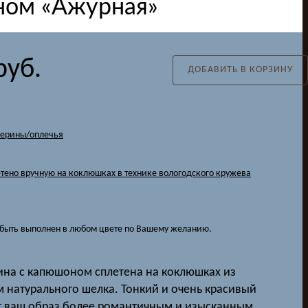
ом «Ажурная»
руб.
ДОБАВИТЬ В КОРЗИНУ
лерины/оплечья
етено вручную на коклюшках в технике вологодского кружева
быть выполнен в любом цвете по Вашему желанию.
ина с капюшоном сплетена на коклюшках из
м натурального шелка. Тонкий и очень красивый
т ваш образ более романтичным и изысканным.