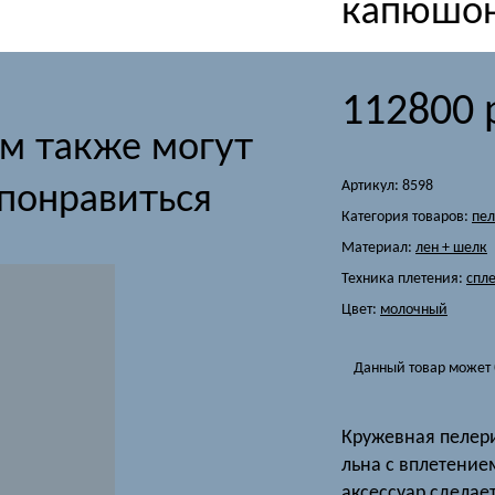
капюшон
112800
м также могут
Артикул:
8598
понравиться
Категория товаров:
пе
Материал:
лен + шелк
Техника плетения:
спл
Цвет:
молочный
Данный товар может 
Кружевная пелер
льна с вплетение
аксессуар сделае