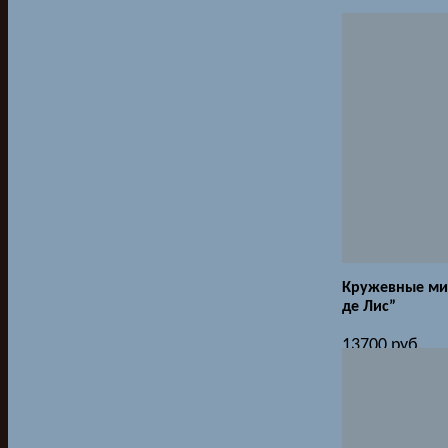
Кружевные ми
де Лис”
13700
руб.