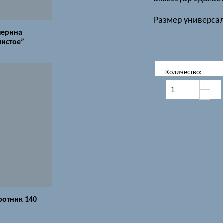
Размер универсал
лерина
чистое”
Количество:
+
-
ротник 140