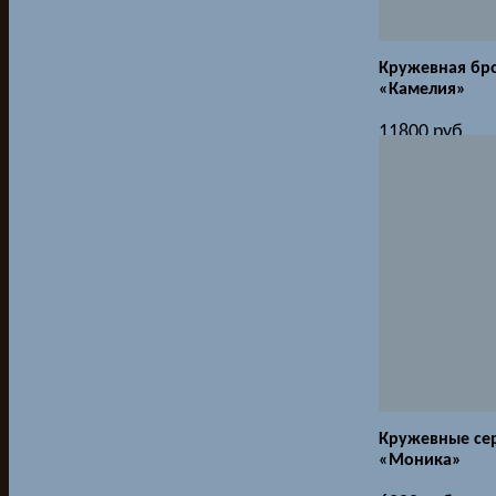
Кружевная бр
«Камелия»
11800
руб.
Кружевные се
«Моника»