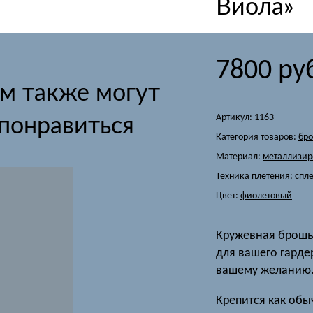
Виола»
7800
ру
м также могут
Артикул:
1163
понравиться
Категория товаров:
бр
Материал:
металлизир
Техника плетения:
спл
Цвет:
фиолетовый
Кружевная брошь 
для вашего гарде
вашему желанию
Крепится как обы