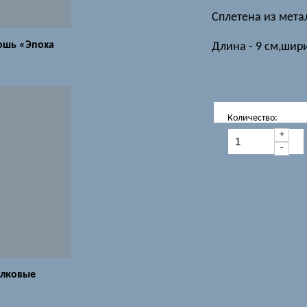
Сплетена из мета
ошь «Эпоха
Длина - 9 см,шири
Количество:
+
-
лковые