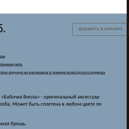
б.
ДОБАВИТЬ В КОРЗИНУ
оши
ованная нить
етено вручную на коклюшках в технике вологодского кружева
«Бабочка Виола» - оригинальный аксессуар
роба. Может быть сплетена в любом цвете по
.
чная брошь.