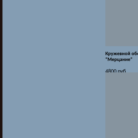
Кружевной об
“Мерцание”
4800
руб.